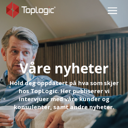
Våre nyheter
Hold deg oppdatert på hva som skjer
hos TopLogic. Her publiserer vi
intervjuer med våre kunder og
konsulenter, samt andre nyheter.