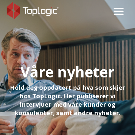
Våre nyheter
Hold deg oppdatert på hva som skjer
hos TopLogic. Her publiserer vi
intervjuer med våre kunder og
konsulenter, samt andre nyheter.