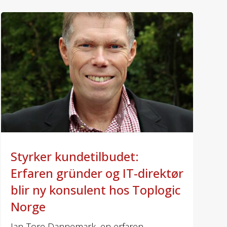
Styrker kundetilbudet:
Erfaren gründer og IT-direktør
blir ny konsulent hos Toplogic
Norge
Jan-Tore Dannemark, en erfaren