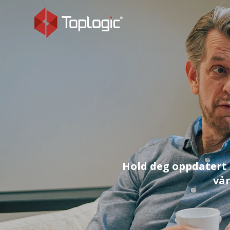
Hold deg oppdatert 
vår