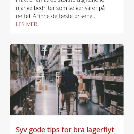
mange bedrifter som selger varer på
nettet. Å finne de beste prisene...
LES MER
Syv gode tips for bra lagerflyt