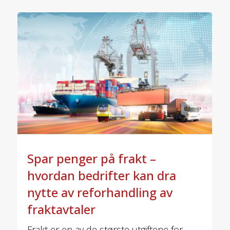
Spar penger på frakt –
hvordan bedrifter kan dra
nytte av reforhandling av
fraktavtaler
Frakt er en av de største utgiftene for