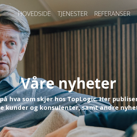
HOVEDSIDE
TJENESTER
REFERANSER
Våre nyheter
på hva som skjer hos TopLogic. Her publiser
e kunder og konsulenter, samt andre nyhe