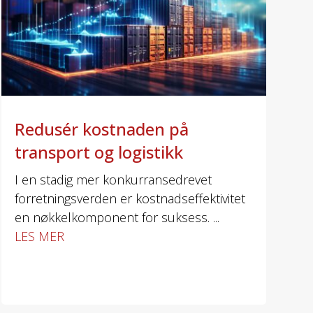
Redusér kostnaden på
transport og logistikk
I en stadig mer konkurransedrevet
forretningsverden er kostnadseffektivitet
en nøkkelkomponent for suksess. ...
LES MER