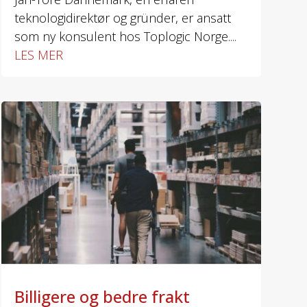
teknologidirektør og gründer, er ansatt
som ny konsulent hos Toplogic Norge....
LES MER
Billigere og bedre frakt