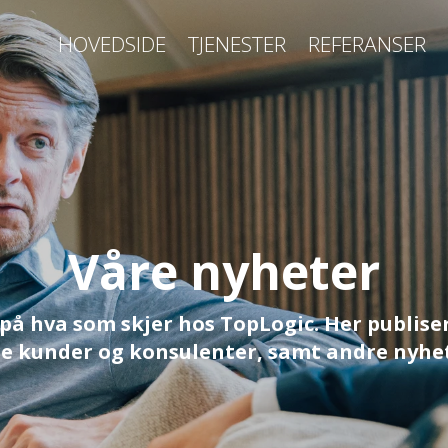
HOVEDSIDE
TJENESTER
REFERANSER
Våre nyheter
på hva som skjer hos TopLogic. Her publiser
e kunder og konsulenter, samt andre nyhe