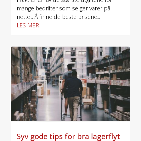
mange bedrifter som selger varer på
nettet. Å finne de beste prisene...
LES MER
Syv gode tips for bra lagerflyt