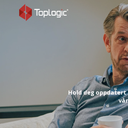
Hold deg oppdatert 
vår