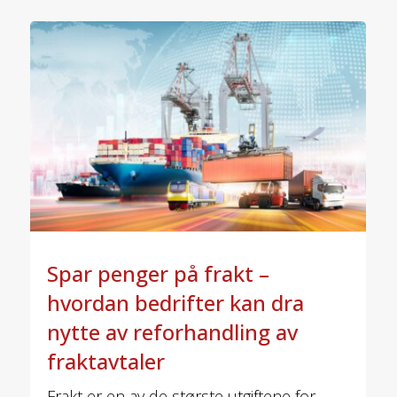
Spar penger på frakt –
hvordan bedrifter kan dra
nytte av reforhandling av
fraktavtaler
Frakt er en av de største utgiftene for