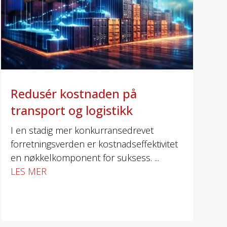
Redusér kostnaden på
transport og logistikk
I en stadig mer konkurransedrevet
forretningsverden er kostnadseffektivitet
en nøkkelkomponent for suksess. ...
LES MER