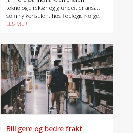
teknologidirektør og gründer, er ansatt
som ny konsulent hos Toplogic Norge....
LES MER
Billigere og bedre frakt