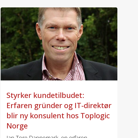
Styrker kundetilbudet:
Erfaren gründer og IT-direktør
blir ny konsulent hos Toplogic
Norge
Jan-Tore Dannemark, en erfaren