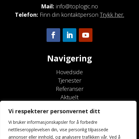
Mail:
info@toplogic.no
Telefon:
Finn din kontaktperson
Trykk her.
Navigering
Hovedside
Tjenester
Referanser
Aktuelt
Om oss
Vi respekterer personvernet ditt
Kontakt oss
Vi bruker informasjonskapsler for å forbedre
nettleseropplevelsen din, vise personlig tilpassede
annonser eller innhold, og analysere trafikken vår. Ved å
2026 © TopLogic AS – Innholdet er beskyttet av åndsverksloven.