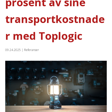
prosent av sine
transportkostnade
r med Toplogic
09.24.2025
|
Referanser